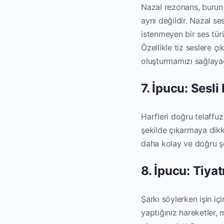
Nazal rezonans, burun 
aynı değildir. Nazal se
istenmeyen bir ses türü
Özellikle tiz seslere ç
oluşturmamızı sağlayac
7. İpucu: Sesl
Harfleri doğru telaffuz
şekilde çıkarmaya dikka
daha kolay ve doğru şek
8. İpucu: Tiyat
Şarkı söylerken işin iç
yaptığınız hareketler, 