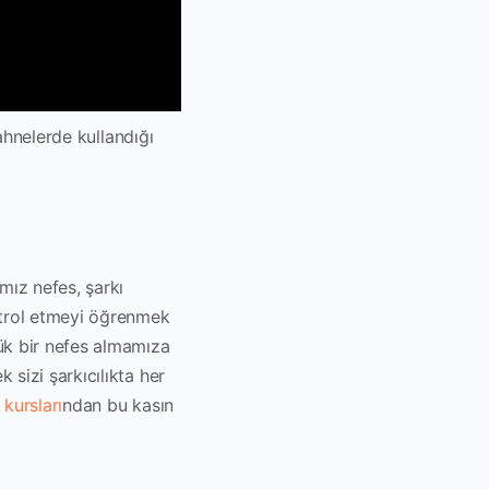
sahnelerde kullandığı
mız nefes, şarkı
ntrol etmeyi öğrenmek
ük bir nefes almamıza
sizi şarkıcılıkta her
 kursları
ndan bu kasın