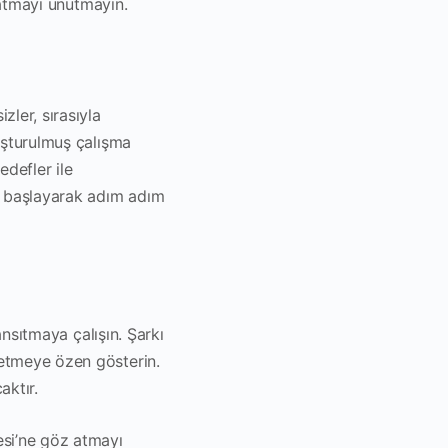
 katmayı unutmayın.
zler, sırasıyla
luşturulmuş çalışma
edefler ile
n başlayarak adım adım
ansıtmaya çalışın. Şarkı
 etmeye özen gösterin.
aktır.
esi’ne göz atmayı