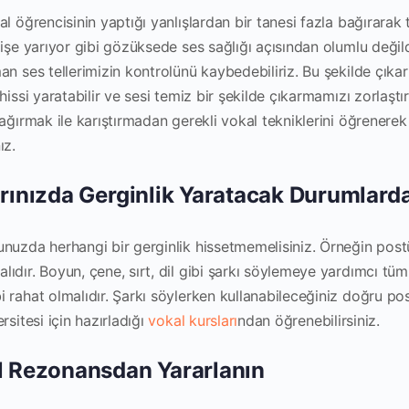
l öğrencisinin yaptığı yanlışlardan bir tanesi fazla bağırarak
işe yarıyor gibi gözüksede ses sağlığı açısından olumlu değild
n ses tellerimizin kontrolünü kaybedebiliriz. Bu şekilde çıkarı
hissi yaratabilir ve sesi temiz bir şekilde çıkarmamızı zorlaştır
ağırmak ile karıştırmadan gerekli vokal tekniklerini öğrenerek ş
ız.
arınızda Gerginlik Yaratacak Durumlard
nuzda herhangi bir gerginlik hissetmemelisiniz. Örneğin post
ıdır. Boyun, çene, sırt, dil gibi şarkı söylemeye yardımcı tüm
rahat olmalıdır. Şarkı söylerken kullanabileceğiniz doğru post
sitesi için hazırladığı
vokal kursları
ndan öğrenebilirsiniz.
al Rezonansdan Yararlanın