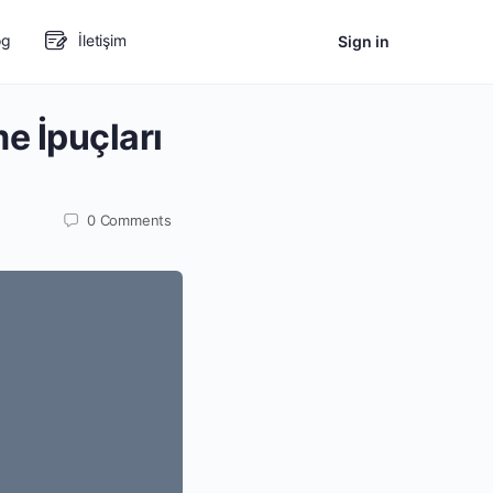
og
İletişim
Sign in
e İpuçları
0
Comments