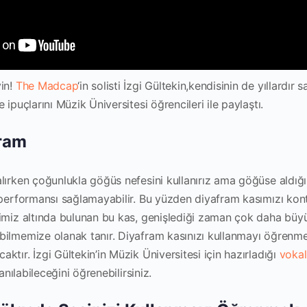
yin!
The Madcap
‘in solisti İzgi Gültekin,kendisinin de yıllardır 
 ipuçlarını Müzik Üniversitesi öğrencileri ile paylaştı.
fram
lırken çoğunlukla göğüs nefesini kullanırız ama göğüse aldığı
 performansı sağlamayabilir. Bu yüzden diyafram kasımızı ko
imiz altında bulunan bu kas, genişlediği zaman çok daha büy
ilmemize olanak tanır. Diyafram kasınızı kullanmayı öğrenmek 
tır. İzgi Gültekin’in Müzik Üniversitesi için hazırladığı
vokal
lanılabileceğini öğrenebilirsiniz.