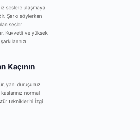
 tiz seslere ulaşmaya
ir. Şarkı söylerken
lan sesler
ır. Kuvvetli ve yüksek
arkılarınızı
an Kaçının
ür, yani duruşunuz
 kaslarınız normal
ür tekniklerini İzgi