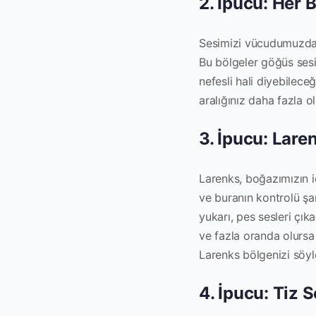
2. İpucu: Her
Sesimizi vücudumuzdaki
Bu bölgeler göğüs sesi
nefesli hali diyebileceğ
aralığınız daha fazla o
3. İpucu: Lare
Larenks, boğazımızın i
ve buranın kontrolü şar
yukarı, pes sesleri çı
ve fazla oranda olursa 
Larenks bölgenizi söyle
4. İpucu: Tiz 