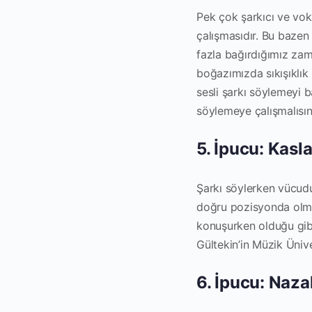
Pek çok şarkıcı ve voka
çalışmasıdır. Bu bazen 
fazla bağırdığımız zama
boğazımızda sıkışıklık 
sesli şarkı söylemeyi b
söylemeye çalışmalısın
5. İpucu: Kasl
Şarkı söylerken vücudu
doğru pozisyonda olmal
konuşurken olduğu gibi 
Gültekin’in Müzik Üniver
6. İpucu: Naz