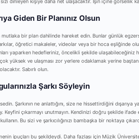
y sizi dinleyen kişiye daha net ulaşacaktır. İşin içine görsellik
rıya Giden Bir Planınız Olsun
 mutlaka bir plan dahilinde hareket edin. Bunlar günlük egzersi
rkılar, öğretici makaleler, videolar veya bir hoca eşliğinde o
lanları yaparken hedefleriniz, öncelikli şekilde ulaşabileceğiniz h
zi çok yüksek ve ulaşması zor yerlere odaklamak yerine başta
lacaktır. Sabırlı olun.
gularınızla Şarkı Söyleyin
sedin. Şarkının ne anlattığını, size ne hissettirdiğini dışarıya y
y. Keyfini çıkarmayı unutmayın. Kendinizi doğru şekilde ifade
ullanın. Bu sizi ve şarkıcılığınızı bambaşka bir noktaya çıkarc
enin ipuçları bu şekildeydi. Daha fazlası için Müzik Üniversit