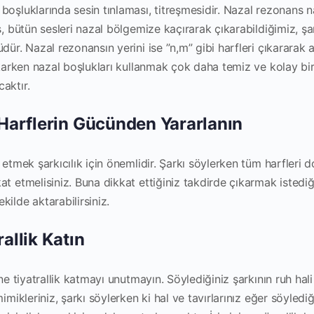
boşluklarında sesin tınlaması, titreşmesidir. Nazal rezonans n
s, bütün sesleri nazal bölgemize kaçırarak çıkarabildiğimiz, şa
dür. Nazal rezonansın yerini ise ”n,m” gibi harfleri çıkararak an
ıkarken nazal boşlukları kullanmak çok daha temiz ve kolay bir
aktır.
i Harflerin Gücünden Yararlanın
 etmek şarkıcılık için önemlidir. Şarkı söylerken tüm harfleri d
t etmelisiniz. Buna dikkat ettiğiniz takdirde çıkarmak istediğ
ilde aktarabilirsiniz.
rallik Katın
ine tiyatrallik katmayı unutmayın. Söylediğiniz şarkının ruh hal
mimikleriniz, şarkı söylerken ki hal ve tavırlarınız eğer söyledi