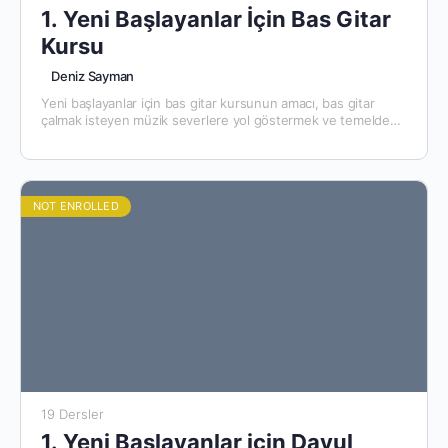
1. Yeni Başlayanlar İçin Bas Gitar
Kursu
Deniz Sayman
Yeni başlayanlar için bas gitar kursunun amacı, bas gitar
çalmak isteyen müzik severlere yol göstermek ve temelde
eksikleri olduğunu düşünen gitaristlerin bu eksiklerini
gidermeye yardımcı…
NOT ENROLLED
19 Dersler
1. Yeni Başlayanlar için Davul