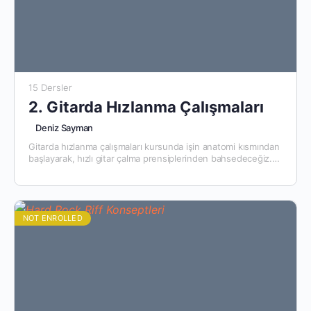
15 Dersler
2. Gitarda Hızlanma Çalışmaları
Deniz Sayman
Gitarda hızlanma çalışmaları kursunda işin anatomi kısmından
başlayarak, hızlı gitar çalma prensiplerinden bahsedeceğiz.
Tabii ki bol bol hızlanma egzersizleri olacak ve sürekli yenileri
eklenmeye devam…
NOT ENROLLED