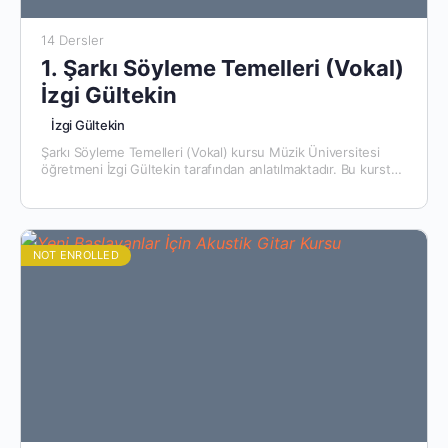
14 Dersler
1. Şarkı Söyleme Temelleri (Vokal)
İzgi Gültekin
İzgi Gültekin
Şarkı Söyleme Temelleri (Vokal) kursu Müzik Üniversitesi
öğretmeni İzgi Gültekin tarafından anlatılmaktadır. Bu kursta:
Kurs gereksinimleri veya ön koşulları var mı? Bu kurs kimler
için uygun:
NOT ENROLLED