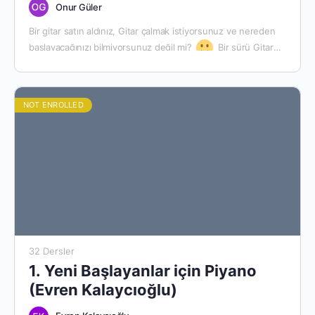
Onur Güler
Bir gitar satın aldınız, Gitar çalmak istiyorsunuz ve nereden
başlayacağınızı bilmiyorsunuz değil mi?
Bir sürü Gitar
Dersi, kurs ve fiyat araştırdınız ve karar veremediniz.…
NOT ENROLLED
32 Dersler
1. Yeni Başlayanlar için Piyano
(Evren Kalaycıoğlu)