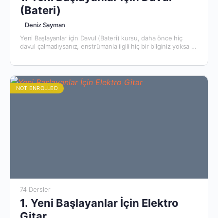
(Bateri)
Deniz Sayman
Yeni Başlayanlar için Davul (Bateri) kursu, daha önce hiç
davul çalmadıysanız, enstrümanla ilgili hiç bir bilginiz yoksa ya
da temellerinizi sağlamlaştırmak istiyorsanız tam size göre.…
NOT ENROLLED
74 Dersler
1. Yeni Başlayanlar İçin Elektro
Gitar