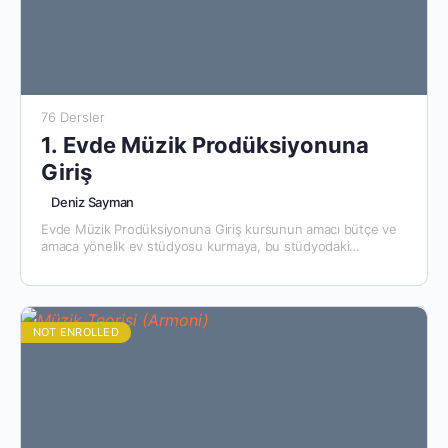
76 Dersler
1. Evde Müzik Prodüksiyonuna
Giriş
Deniz Sayman
Evde Müzik Prodüksiyonuna Giriş kursunun amacı bütçe ve
amaca yönelik ev stüdyosu kurmaya, bu stüdyodaki
ekipmanlardan maksimum verimi alarak, müziğinizi tertemiz
kaydetmenizi sağlamaktadır. Kurs süresince, fikirleri…
NOT ENROLLED