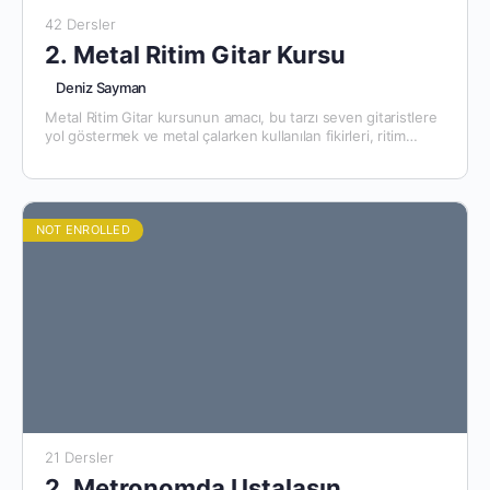
42 Dersler
2. Metal Ritim Gitar Kursu
Deniz Sayman
Metal Ritim Gitar kursunun amacı, bu tarzı seven gitaristlere
yol göstermek ve metal çalarken kullanılan fikirleri, ritim
paternlerini, senkopasyonları, akor ve dizileri öğrenmelerine
yardımcı olmaktır.…
NOT ENROLLED
21 Dersler
2. Metronomda Ustalaşın