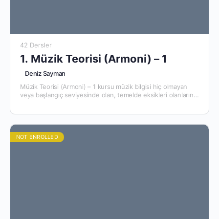
42 Dersler
1. Müzik Teorisi (Armoni) – 1
Deniz Sayman
Müzik Teorisi (Armoni) – 1 kursu müzik bilgisi hiç olmayan
veya başlangıç seviyesinde olan, temelde eksikleri olanların
sağlam bir temel oluşturması için hazırlanmıştır. Eğer aktif…
NOT ENROLLED