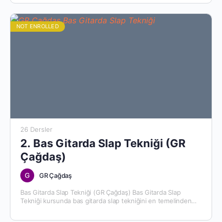
cevaplarını bulacağız. Bu kursu…
NOT ENROLLED
26 Dersler
2. Bas Gitarda Slap Tekniği (GR
Çağdaş)
GR Çağdaş
Bas Gitarda Slap Tekniği (GR Çağdaş) Bas Gitarda Slap
Tekniği kursunda bas gitarda slap tekniğini en temelinden
ileri seviyelere kadar öğrenebilirsiniz. Neler Öğreneceğiz?
The Madcap…