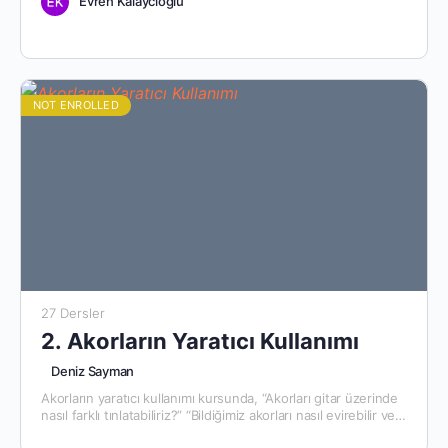
Evren Kalaycıoğlu
NOT ENROLLED
27 Dersler
2. Akorların Yaratıcı Kullanımı
Deniz Sayman
Akorların yaratıcı kullanımı kursunda, “Akorları gitar üzerinde
nasıl farklı tınlatabiliriz?” “Bildiğimiz akorları nasıl evirebilir ve
daha değişik hissiyatlar elde edebiliriz?” sorularının