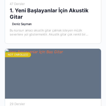
47 Dersler
1. Yeni Başlayanlar İçin Akustik
Gitar
Deniz Sayman
Bu kursun amacı akustik gitar çalmak isteyen müzik
severlere yol göstermektir. Akustik gitar çok renkli bir
enstruman. Bana göre bu renginin kaynağı da güzel
armonileri,…
NOT ENROLLED
29 Dersler