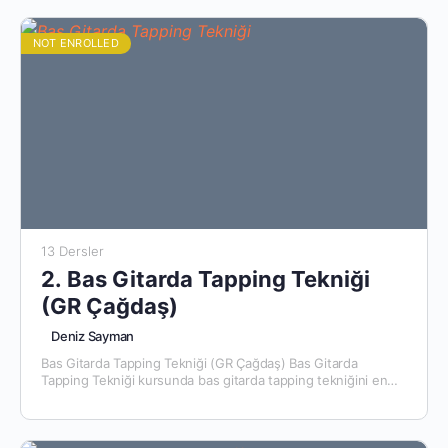
NOT ENROLLED
13 Dersler
2. Bas Gitarda Tapping Tekniği
(GR Çağdaş)
Deniz Sayman
Bas Gitarda Tapping Tekniği (GR Çağdaş) Bas Gitarda
Tapping Tekniği kursunda bas gitarda tapping tekniğini en
temelinden ileri seviyelere kadar öğrenebilirsiniz. Neler
Öğreneceğiz? The Madcap…