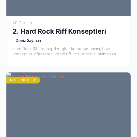
20 Dersler
2. Hard Rock Riff Konseptleri
Deniz Sayman
Hard Rock Riff konseptleri gitar kursunun amacı, bazı
konseptleri öğreterek, kendi riff ve fikirlerinizi bulmanıza
yardımcı olmaktır. Bu kursu çalışmadan önce Yeni Başlayanlar
İçin Elektro Gitar kursunu…
NOT ENROLLED