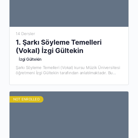
14 Dersler
1. Şarkı Söyleme Temelleri
(Vokal) İzgi Gültekin
İzgi Gültekin
Şarkı Söyleme Temelleri (Vokal) kursu Müzik Üniversitesi
öğretmeni İzgi Gültekin tarafından anlatılmaktadır. Bu
kursta: Kurs gereksinimleri veya ön koşulları var mı? Bu
kurs kimler için uygun:
NOT ENROLLED