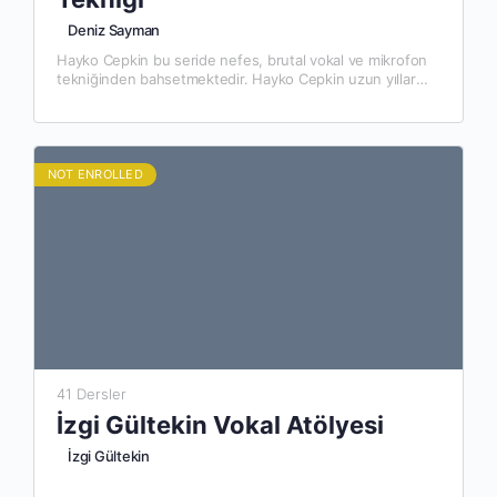
Deniz Sayman
Hayko Cepkin bu seride nefes, brutal vokal ve mikrofon
tekniğinden bahsetmektedir. Hayko Cepkin uzun yıllar
konservatuar, koro ve şan çalışmaları sonucunda, çok
merak edilen, az…
NOT ENROLLED
41 Dersler
İzgi Gültekin Vokal Atölyesi
İzgi Gültekin