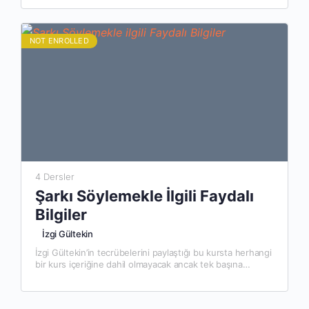
NOT ENROLLED
4 Dersler
Şarkı Söylemekle İlgili Faydalı
Bilgiler
İzgi Gültekin
İzgi Gültekin’in tecrübelerini paylaştığı bu kursta herhangi
bir kurs içeriğine dahil olmayacak ancak tek başına
önemli, vokalist, şarkıcı ve müzisyen olarak gelişiminize
katkıda bulunabilecek videoları…