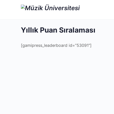
Yıllık Puan Sıralaması
[gamipress_leaderboard id=”53091″]