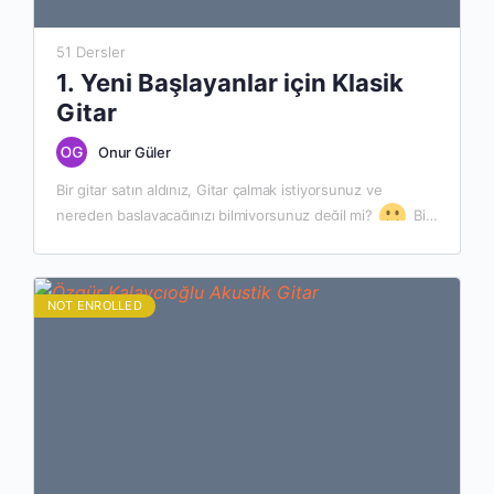
51 Dersler
1. Yeni Başlayanlar için Klasik
Gitar
Onur Güler
Bir gitar satın aldınız, Gitar çalmak istiyorsunuz ve
nereden başlayacağınızı bilmiyorsunuz değil mi?
Bir
sürü Gitar Dersi, kurs ve fiyat araştırdınız ve karar
veremediniz.…
NOT ENROLLED