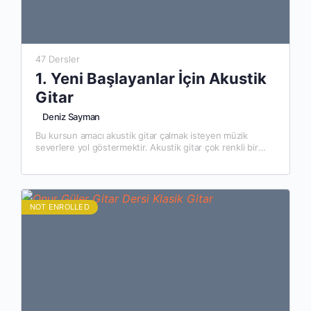
47 Dersler
1. Yeni Başlayanlar İçin Akustik
Gitar
Deniz Sayman
Bu kursun amacı akustik gitar çalmak isteyen müzik
severlere yol göstermektir. Akustik gitar çok renkli bir
enstruman. Bana göre bu renginin kaynağı da güzel
armonileri,…
NOT ENROLLED