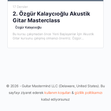
17 Dersler
2. Özgür Kalaycıoğlu Akustik
Gitar Masterclass
Özgür Kalaycıoğlu
Bu kursu çalışmadan önce Yeni Başlayanlar İçin Akustik
Gitar kursunu çalışmış olmanızı öneririz. Özgür
Kalaycıoğlu’nun yıllar boyunca sahne ve kayıtta biriktirdiği
tecrübelerini paylaştığı akustik gitar kursunda, akustik…
© 2026 - Guitar Mastermind LLC (Delaware, United States). Bu
sayfayı ziyaret ederek
kullanım koşulları
&
gizlilik politikamızı
kabul ediyorsunuz