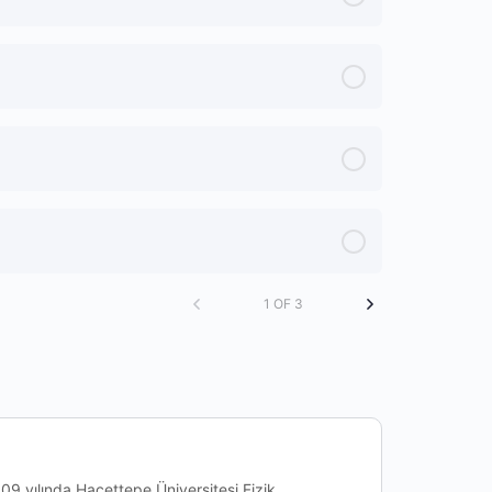
1 OF 3
9 yılında Hacettepe Üniversitesi Fizik