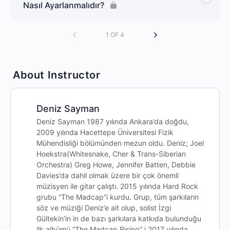
Nasıl Ayarlanmalıdır?
1 OF 4
About Instructor
Deniz Sayman
Deniz Sayman 1987 yılında Ankara’da doğdu,
2009 yılında Hacettepe Üniversitesi Fizik
Mühendisliği bölümünden mezun oldu. Deniz; Joel
Hoekstra(Whitesnake, Cher & Trans-Siberian
Orchestra) Greg Howe, Jennifer Batten, Debbie
Davies’da dahil olmak üzere bir çok önemli
müzisyen ile gitar çalıştı. 2015 yılında Hard Rock
grubu “The Madcap”i kurdu. Grup, tüm şarkıların
söz ve müziği Deniz’e ait olup, solist İzgi
Gültekin’in in de bazı şarkılara katkıda bulunduğu
ilk albümü “The Madcap Rising” i 2017 yılında,