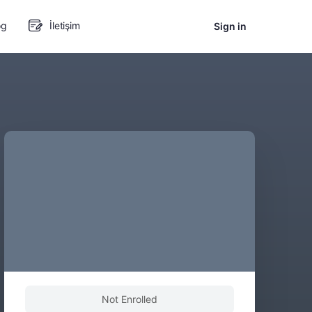
og
İletişim
Sign in
Not Enrolled