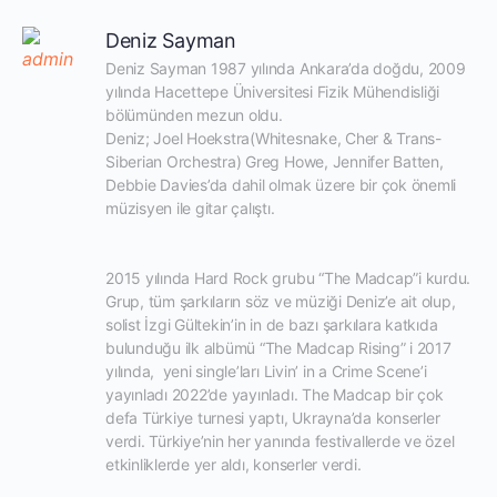
Deniz Sayman
Deniz Sayman 1987 yılında Ankara’da doğdu, 2009 
yılında Hacettepe Üniversitesi Fizik Mühendisliği 
bölümünden mezun oldu.

Deniz; Joel Hoekstra(Whitesnake, Cher & Trans-
Siberian Orchestra) Greg Howe, Jennifer Batten, 
Debbie Davies’da dahil olmak üzere bir çok önemli 
müzisyen ile gitar çalıştı.

2015 yılında Hard Rock grubu “The Madcap”i kurdu. 
Grup, tüm şarkıların söz ve müziği Deniz’e ait olup, 
solist İzgi Gültekin’in in de bazı şarkılara katkıda 
bulunduğu ilk albümü “The Madcap Rising” i 2017 
yılında,  yeni single’ları Livin’ in a Crime Scene’i 
yayınladı 2022’de yayınladı. The Madcap bir çok 
defa Türkiye turnesi yaptı, Ukrayna’da konserler 
verdi. Türkiye’nin her yanında festivallerde ve özel 
etkinliklerde yer aldı, konserler verdi.
