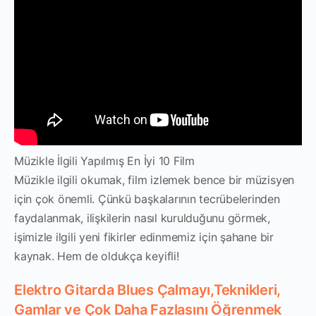
Müzikle İlgili Yapılmış En İyi 10 Film
Müzikle ilgili okumak, film izlemek bence bir müzisyen
için çok önemli. Çünkü başkalarının tecrübelerinden
faydalanmak, ilişkilerin nasıl kurulduğunu görmek,
işimizle ilgili yeni fikirler edinmemiz için şahane bir
kaynak. Hem de oldukça keyifli!
Elektro Gitarda Blues Çalmayı,Teknikleri,
Gamlar ve Çok Daha Fazlasını Öğrenmek