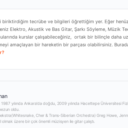
 biriktirdiğim tecrübe ve bilgileri öğrettiğim yer. Eğer hen
seniz Elektro, Akustik ve Bas Gitar, Şarkı Söyleme, Müzik Te
larında kurslar çalışabileceğiniz, ortak bir bilinçle daha u
eyi amaçlayan bir hareketin bir parçası olabilirsiniz. Bura
r?
man
987 yılında Ankara’da doğdu, 2009 yılında Hacettepe Üniversitesi Fizi
zun oldu.

oekstra(Whitesnake, Cher & Trans-Siberian Orchestra) Greg Howe, Jenni
 olmak üzere bir çok önemli müzisyen ile gitar çalıştı.
