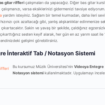
s gitar riffleri
çalışmaları da yapacağız. Diğer bas gitar kur
çalışmanızı, varsa eksiklerinizi gidermenizi tavsiye ediyorum.
a
yardım isteyiniz. Sağlam bir temel kurmadan, daha ileri sev
ızınızı çok azaltacağı gibi, yanlış alışkanlıklar edinmenize se
ıkartacaktır. Sakin ve yavaş bir şekilde, çaldığınız egzersizl
çıkarttığınız sesten keyif alarak, her gün en az yarım saat ile 
ndinizdeki gelişimi görebilirsiniz.
e İnteraktif Tab / Notasyon Sistemi
Bu kursumuz Müzik Üniversitesi’nin
Videoya Entegre İ
Notasyon sistemi
kullanılmaktadır. Uygulamayı incel