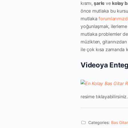
kısmı,
şarkı
ve
kolay ba
önce mutlaka bu kursu 
mutlaka
forumlarımızd
yoğunlaşmak, ilerleme h
mutlaka problemler de ç
müzikten, gitarınızdan 
ile çok kısa zamanda ke
Videoya Entegr
resime tıklayabilirsiniz.
Categories:
Bas Gitar