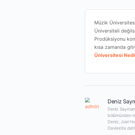
Müzik Üniversitesi
Üniversiteli değil
Prodüksiyonu konu
kısa zamanda gitm
Üniversitesi Nedi
Deniz Say
Deniz Sayman 1
bölümünden me
Deniz; Joel H
Davies’da dahil