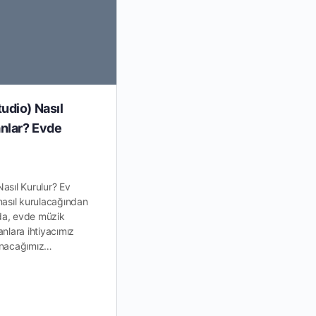
udio) Nasıl
Gam Nedir? Gitarda Gamlar 
nlar? Evde
Öğrenilir?
Gam Nedir? Gitarda Gamlar Nasıl Öğ
nedir? Gitarda gamlar bizim en büyü
asıl Kurulur? Ev
göstericimiz, en büyük silahımızdır. Bu
nasıl kurulacağından
pozisyonları bilmek, onları özümse
da, evde müzik
nlara ihtiyacımız
anacağımız…
Deniz Sayman
Kasım 16, 2019