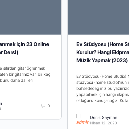
enmek için 23 Online
Ev Stüdyosu (Home St
ar Dersi)
Kurulur? Hangi Ekipma
Müzik Yapmak (2023)
 ve sıfırdan gitar öğrenmek
ten bir gitarınız var, bir kaç
Ev Stüdyosu (Home Studio) N
 bunu daha da ileri
stüdyosu (home studio)’nun 
bahsedeceğimiz bu yazımız
yapabilmek için hangi ekipma
olduğunu konuşacağız. Kull
n
0
4
Deniz Sayman
Nisan 12, 2020