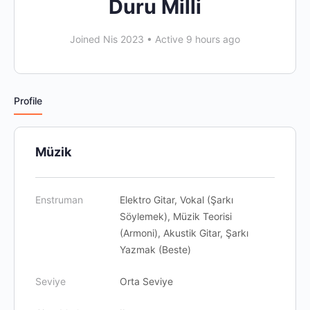
Duru Milli
Joined Nis 2023
•
Active 9 hours ago
Profile
Müzik
Enstruman
Elektro Gitar, Vokal (Şarkı
Söylemek), Müzik Teorisi
(Armoni), Akustik Gitar, Şarkı
Yazmak (Beste)
Seviye
Orta Seviye