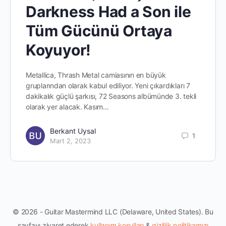
Darkness Had a Son ile
Tüm Gücünü Ortaya
Koyuyor!
Metallica, Thrash Metal camiasının en büyük
gruplarından olarak kabul ediliyor. Yeni çıkardıkları 7
dakikalık güçlü şarkısı, 72 Seasons albümünde 3. tekli
olarak yer alacak. Kasım…
Berkant Uysal
1
Mart 2, 2023
© 2026 - Guitar Mastermind LLC (Delaware, United States). Bu
sayfayı ziyaret ederek
kullanım koşulları
&
gizlilik politikamızı