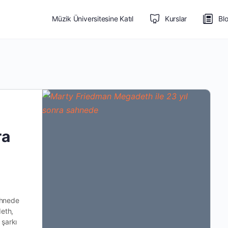
Müzik Üniversitesine Katıl
Kurslar
Bl
ra
ahnede
eth,
 şarkı