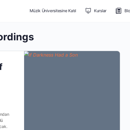
Müzik Üniversitesine Katıl
Kurslar
Bl
ordings
f
ından
lü
acak.