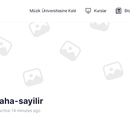
Müzik Üniversitesine Katıl
Kurslar
Bl
aha-sayilir
ctive 14 minutes ago