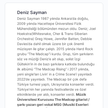
Deniz Sayman
Deniz Sayman 1987 yılında Ankara’da doğdu,
2009 yılında Hacettepe Üniversitesi Fizik
Mühendisliği bölümünden mezun oldu. Deniz; Joel
Hoekstra(Whitesnake, Cher & Trans-Siberian
Orchestra) Greg Howe, Jennifer Batten, Debbie
Davies’da dahil olmak üzere bir çok önemli
müzisyen ile gitar çalıştı. 2015 yılında Hard Rock
grubu “The Madcap”i kurdu. Grup, tüm şarkıların
söz ve müziği Deniz’e ait olup, solist İzgi
Gültekin’in in de bazı şarkılara katkıda bulunduğu
ilk albümü “The Madcap Rising” i 2017 yılında,
yeni single’ları Livin’ in a Crime Scene’i yayınladı
2022’de yayınladı. The Madcap bir çok defa
Türkiye turnesi yaptı, Ukrayna’da konserler verdi.
Türkiye’nin her yanında festivallerde ve özel
etkinliklerde yer aldı, konserler verdi.
Müzik
Üniversitesi Kurucusu The Madcap gitarist /
şarkı yazarı geri vokal MSG (Musiki Eserleri