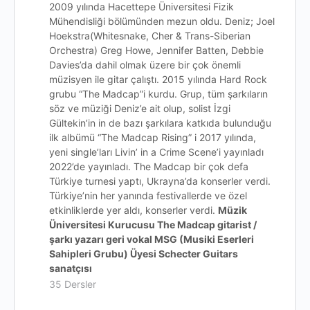
2009 yılında Hacettepe Üniversitesi Fizik
Mühendisliği bölümünden mezun oldu. Deniz; Joel
Hoekstra(Whitesnake, Cher & Trans-Siberian
Orchestra) Greg Howe, Jennifer Batten, Debbie
Davies’da dahil olmak üzere bir çok önemli
müzisyen ile gitar çalıştı. 2015 yılında Hard Rock
grubu “The Madcap”i kurdu. Grup, tüm şarkıların
söz ve müziği Deniz’e ait olup, solist İzgi
Gültekin’in in de bazı şarkılara katkıda bulunduğu
ilk albümü “The Madcap Rising” i 2017 yılında,
yeni single’ları Livin’ in a Crime Scene’i yayınladı
2022’de yayınladı. The Madcap bir çok defa
Türkiye turnesi yaptı, Ukrayna’da konserler verdi.
Türkiye’nin her yanında festivallerde ve özel
etkinliklerde yer aldı, konserler verdi.
Müzik
Üniversitesi Kurucusu The Madcap gitarist /
şarkı yazarı geri vokal MSG (Musiki Eserleri
Sahipleri Grubu) Üyesi Schecter Guitars
sanatçısı
35 Dersler