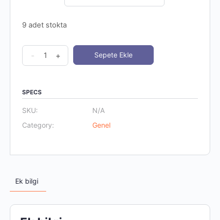
₺ 740.00.
9 adet stokta
Beat
-
+
Sepete Ekle
the
Destiny
T-
SPECS
Shirt
SKU:
N/A
2
Category:
Genel
quantity
Ek bilgi