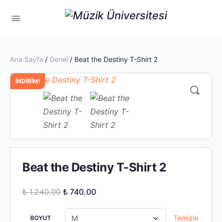
Ana Sayfa
/
Genel
/ Beat the Destiny T-Shirt 2
İNDIRIM!
Beat the Destiny T-Shirt 2
Orijinal
Şu
₺
1.240.00
₺
740.00
fiyat:
andaki
₺ 1.240.00.
fiyat:
Temizle
BOYUT