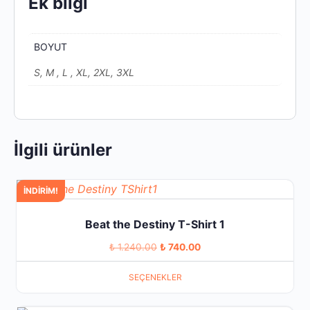
Ek bilgi
BOYUT
S, M , L , XL, 2XL, 3XL
İlgili ürünler
Bu
İNDIRIM!
ürünün
Beat the Destiny T-Shirt 1
birden
fazla
Orijinal
Şu
₺
1.240.00
₺
740.00
varyasyonu
fiyat:
andaki
SEÇENEKLER
var.
₺ 1.240.00.
fiyat:
Seçenekler
₺ 740.00.