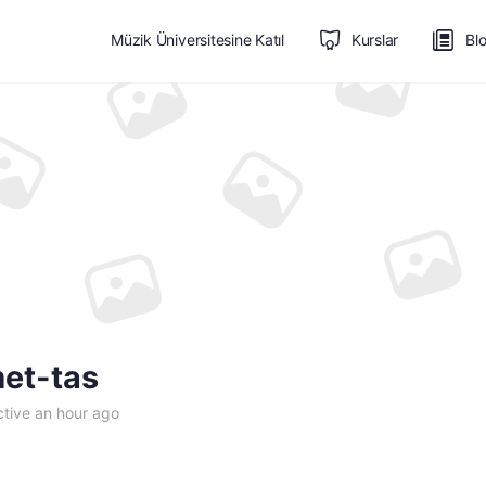
Müzik Üniversitesine Katıl
Kurslar
Bl
et-tas
tive an hour ago