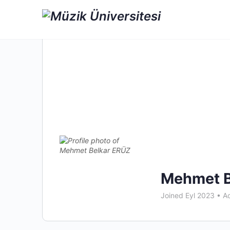
Mehmet B
Joined Eyl 2023
•
Ac