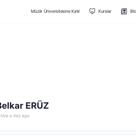
Müzik Üniversitesine Katıl
Kurslar
Bl
elkar ERÜZ
tive a day ago