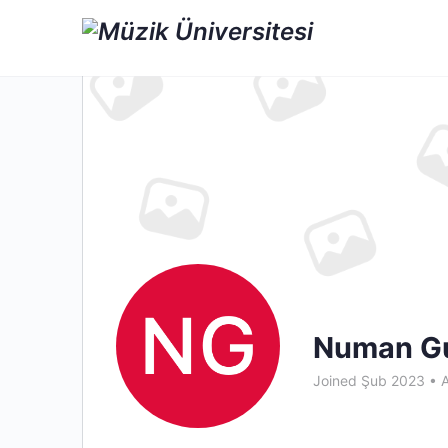
Numan G
Joined Şub 2023
•
A