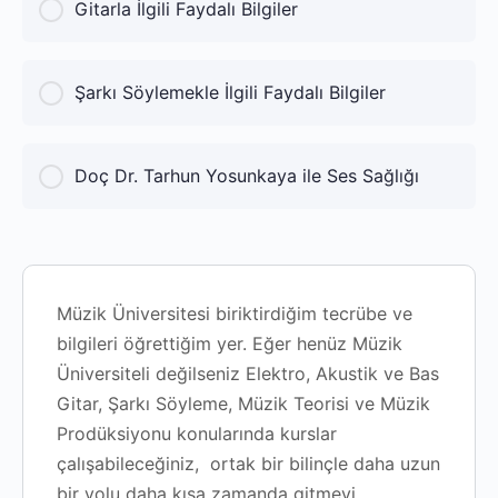
KURS İLERLEME
Gitarla İlgili Faydalı Bilgiler
0% Tamamlandı
0/0 Adımlar
KURS İLERLEME
Şarkı Söylemekle İlgili Faydalı Bilgiler
0% Tamamlandı
0/0 Adımlar
KURS İLERLEME
Doç Dr. Tarhun Yosunkaya ile Ses Sağlığı
0% Tamamlandı
0/0 Adımlar
KURS İLERLEME
0% Tamamlandı
0/0 Adımlar
Müzik Üniversitesi biriktirdiğim tecrübe ve
bilgileri öğrettiğim yer. Eğer henüz Müzik
Üniversiteli değilseniz Elektro, Akustik ve Bas
Gitar, Şarkı Söyleme, Müzik Teorisi ve Müzik
Prodüksiyonu konularında kurslar
çalışabileceğiniz, ortak bir bilinçle daha uzun
bir yolu daha kısa zamanda gitmeyi