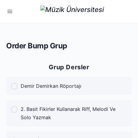
Order Bump Grup
Grup Dersler
Demir Demirkan Röportajı
KURS İLERLEME
2. Basit Fikirler Kullanarak Riff, Melodi Ve
0% Tamamlandı
0/0 Adımlar
Solo Yazmak